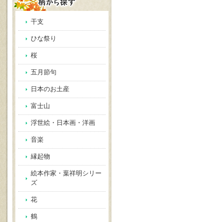
干支
ひな祭り
桜
五月節句
日本のお土産
富士山
浮世絵・日本画・洋画
音楽
縁起物
絵本作家・葉祥明シリー
ズ
花
鶴