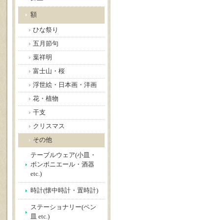
額
ひな祭り
五月節句
葉祥明
富士山・桜
浮世絵・日本画・洋画
花・植物
干支
クリスマス
その他
テーブルウェア(小皿・
ボンボニエール・酒器
etc.)
時計(懐中時計・置時計)
ステーショナリー(ペン
皿 etc.)