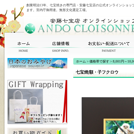
創業明治13年、七宝焼きの専門店・安藤七宝店の公式オンラインショッ
ます。宮内庁御用達。無形文化選定工場。
ホーム
>
価格帯で探す
>
8,001円～10,
七宝焼|額・子フクロウ